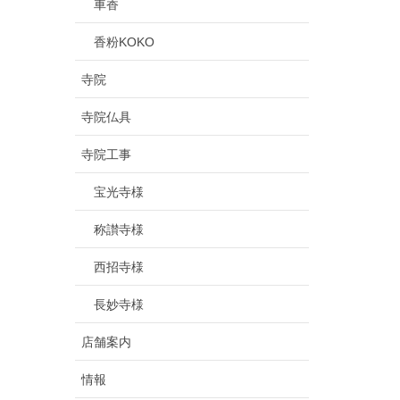
車香
香粉KOKO
寺院
寺院仏具
寺院工事
宝光寺様
称讃寺様
西招寺様
長妙寺様
店舗案内
情報