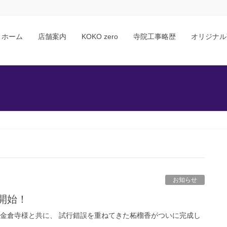
ホーム
店舗案内
KOKO zero
寺院工事略歴
オリジナル
お知らせ
開始！
の金倉寺様と共に、 試行錯誤を重ねてきた柘榴香がついに完成し