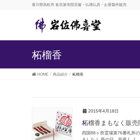
香川県高松市 各宗派寺院荘厳・仏壇仏具・お香製作販売
柘榴香
HOME
商品紹介
柘榴香
2015年4月18日
柘榴香まもなく販売
四国88ヶ所霊場第76番札所
ました！ 母の日、安産 […]