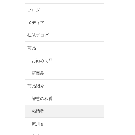
ブログ
メディア
仏呟ブログ
商品
お勧め商品
新商品
商品紹介
智慧の和香
柘榴香
流川香