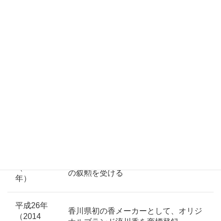
昭和61年
（1986
紙町に南店を開店
年）
平成 3年
（1991
五代目 岩佐武彦 社長就任
年）
平成 5年
勅使町に6階建て郊外店舗 勅使店を新
（1993
築（南店は勅使店に移転）
年）
平成14年
岩佐一誠 勲五等瑞宝章（瑞宝双光章）
（2002
の叙勲を受ける
年）
平成26年
香川県初の香メーカーとして、オリジ
（2014