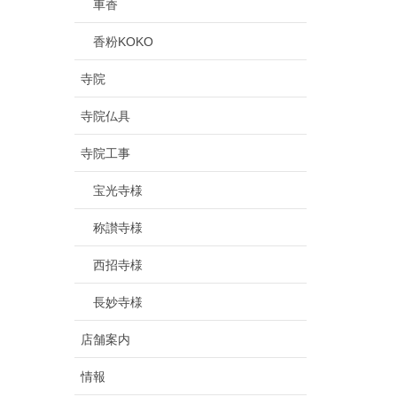
車香
香粉KOKO
寺院
寺院仏具
寺院工事
宝光寺様
称讃寺様
西招寺様
長妙寺様
店舗案内
情報