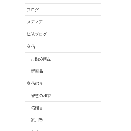
ブログ
メディア
仏呟ブログ
商品
お勧め商品
新商品
商品紹介
智慧の和香
柘榴香
流川香