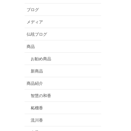
ブログ
メディア
仏呟ブログ
商品
お勧め商品
新商品
商品紹介
智慧の和香
柘榴香
流川香