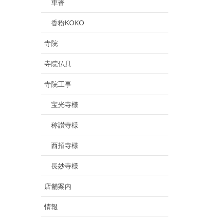
車香
香粉KOKO
寺院
寺院仏具
寺院工事
宝光寺様
称讃寺様
西招寺様
長妙寺様
店舗案内
情報