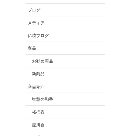
ブログ
メディア
仏呟ブログ
商品
お勧め商品
新商品
商品紹介
智慧の和香
柘榴香
流川香