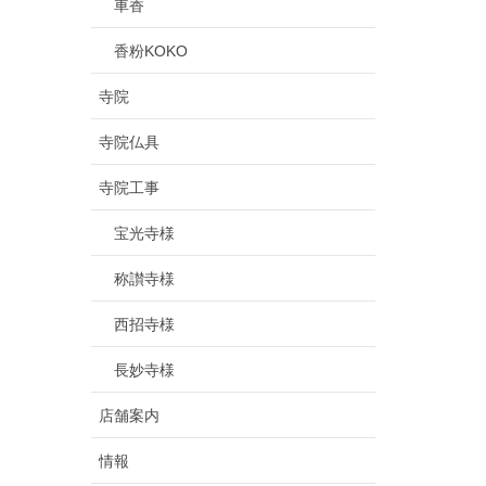
車香
香粉KOKO
寺院
寺院仏具
寺院工事
宝光寺様
称讃寺様
西招寺様
長妙寺様
店舗案内
情報